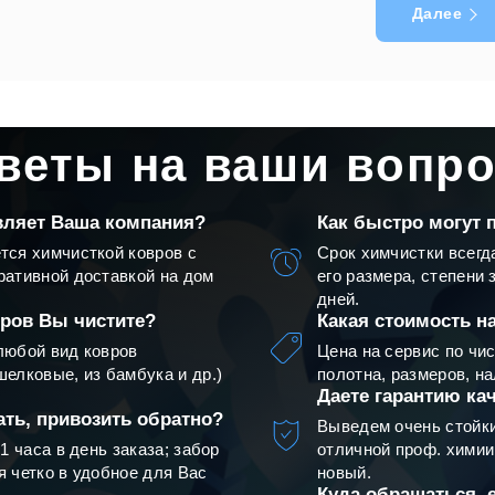
Далее
веты на ваши вопр
авляет Ваша компания?
Как быстро могут 
тся химчисткой ковров с
Срок химчистки всегд
ративной доставкой на дом
его размера, степени 
дней.
вров Вы чистите?
Какая стоимость н
любой вид ковров
Цена на сервис по чи
елковые, из бамбука и др.)
полотна, размеров, на
Даете гарантию ка
ать, привозить обратно?
Выведем очень стойки
1 часа в день заказа; забор
отличной проф. химии 
я четко в удобное для Вас
новый.
Куда обращаться, 