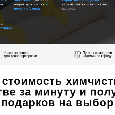
ка
на
Выезжаем
для забора
Гарантия выведения
ом
ковров для чистки
в
стойких пятен и неприятных
течении 1 часа
запахов
 и
стящие
Упаковка ковров
Пункты самосдачи
для транспортировки
изделий по городу
 стоимость химчист
ве за минуту и полу
подарков на выбор