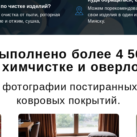
 по чистке изделий?
Можем порекомендова
 очистка от пыли, роторная
свои изделия в один и
ие и отжим, сушка,
Минску.
ыполнено более 4 5
химчистке и оверл
 фотографии постиранных
ковровых покрытий.