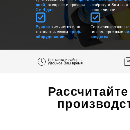
Срок химчистки -
от 2 до 10
Бесплатная достав
дней
; экспресс и срочная -
фабрику и Вам на д
2 и 4 дня
после чистки
Ручная
химчистка и на
Сертифицированные
технологическом
проф.
гипоаллергенные
чи
оборудовании
средства
Доставка и забор в
удобное Вам время
Рассчитайте
производст