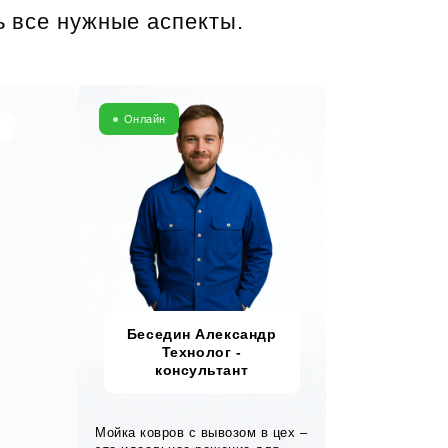
ь все нужные аспекты.
Онлайн
Беседин Александр
Технолог -
консультант
Мойка ковров с вывозом в цех –