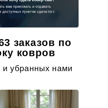
ть вам приезжать и отдавать
з доступных пунктов сдачи по г.
63 заказов по
оку ковров
 и убранных нами