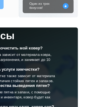
Один из трех
бонусов!
осы
почистить мой ковер?
а зависит от материала ковра,
загрязнения, и занимает до 10
а услуги химчистки?
стке также зависит от материала
личия стойких пятен и запахов.
чества выведения пятен?
е пятна и запахи, с помощью
и инвентаря, ковер будет как
если хочу сдать ковер сам?